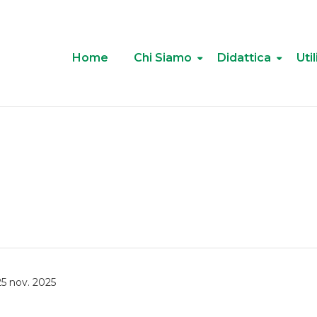
Home
Chi Siamo
Didattica
Util
te – martedì 25 nov. 20
5 nov. 2025