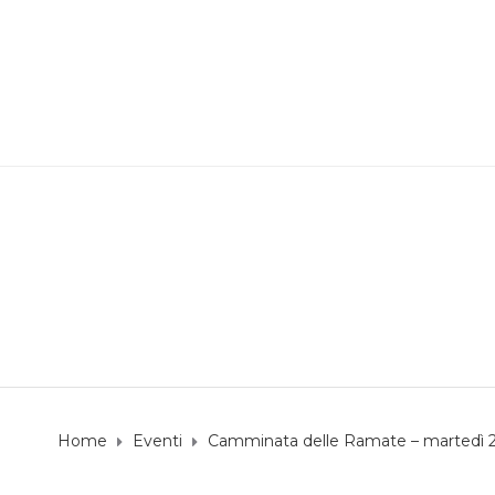
Camminata delle Rama
Home
Eventi
Camminata delle Ramate – martedì 2