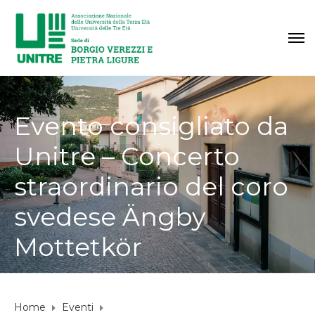
Evento consigliato da
Unitre – Concerto
straordinario del coro
svedese Ängby
Mottetkör
Home
Eventi