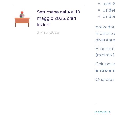
over 6
under
Settimana dal 4 al 10
under
maggio 2026, orari
lezioni
prevedono
3 Mag, 2026
musiche 
diventare
E’ nostra
(minimo 1
Chiunque 
entro e 
Qualora no
PREVIOUS