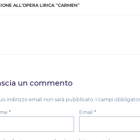
IONE ALL’OPERA LIRICA “CARMEN”
ascia un commento
tuo indirizzo email non sarà pubblicato.
I campi obbligato
ome
*
Email
*