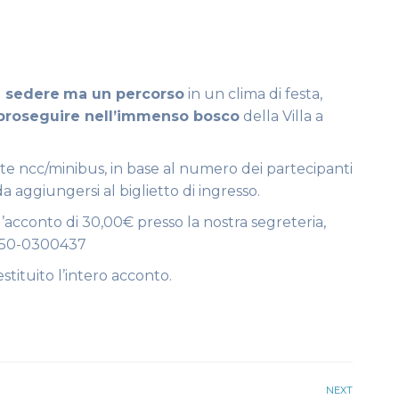
a sedere
ma un percorso
in un clima di festa,
oi proseguire nell’immenso bosco
della Villa a
mite ncc/minibus, in base al numero dei partecipanti
a aggiungersi al biglietto di ingresso.
l’acconto di 30,00€ presso la nostra segreteria,
350-0300437
stituito l’intero acconto.
NEXT