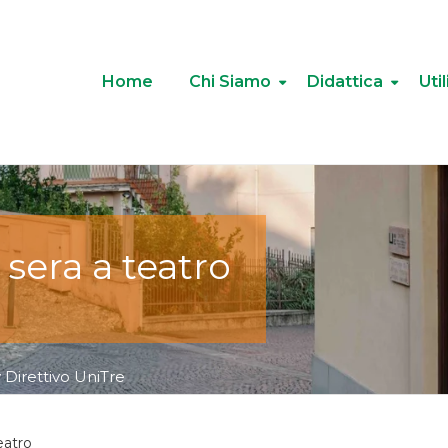
Home
Chi Siamo
Didattica
Util
sera a teatro
y
Direttivo UniTre
eatro