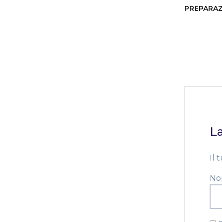
PREPARAZ
L
Il 
N