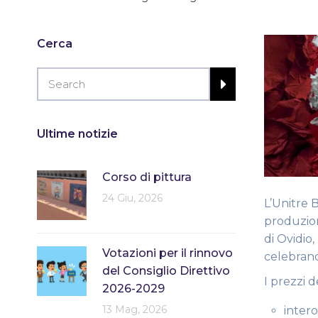
Cerca
Ultime notizie
Corso di pittura
24 Giu, 2026
L’Unitre B
produzion
di Ovidio
Votazioni per il rinnovo
celebrand
del Consiglio Direttivo
I prezzi de
2026-2029
13 Mag, 2026
intero