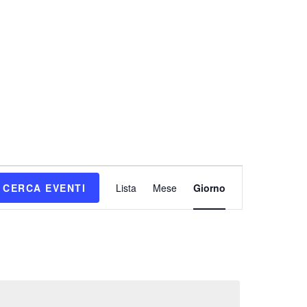
E
CERCA EVENTI
Lista
Mese
Giorno
v
e
n
t
o