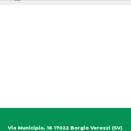
o
t
i
c
e
Via Municipio, 16 17022 Borgio Verezzi (SV)